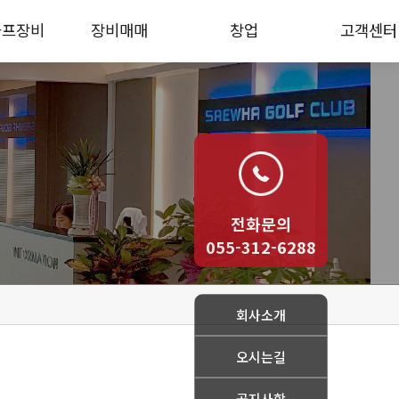
골프장비
장비매매
창업
고객센터
프연습장비
장비매매
창업
공지사항
뮬레이터
문의사항
중고장비
프연습장비
티업
전화문의
/램프
055-312-6288
크린골프
골프시스템
회사소개
오시는길
공지사항